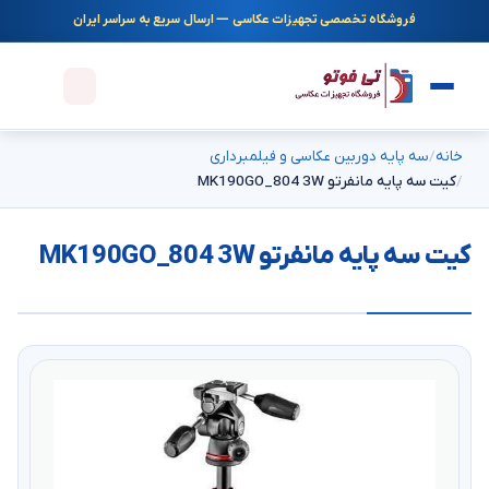
فروشگاه تخصصی تجهیزات عکاسی — ارسال سریع به سراسر ایران
خانه
سه پایه دوربین عکاسی و فیلمبرداری
کیت سه پایه مانفرتو MK190GO_804 3W
کیت سه پایه مانفرتو MK190GO_804 3W