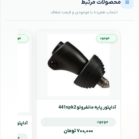
محصولات مرتبط
موجود
موجود
آداپتور پایه مانفروتو 441spk2
موجود
آداپتور پایه مانفروتو
۷۰۰,۰۰۰ تومان
موجود