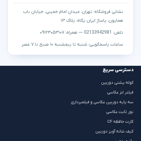
نشانی فروشگاه: تهران، میدان امام خمینی، خیابان باب
همایون، پاساژ ایران پگاه، پلاک ۱۳
تلفن: 02133942981 — همراه: ۰۹۱۲۳۰۵۳۱۰۷
ساعات پاسخگویی: شنبه تا پنجشنبه ۱۰ صبح تا ۷ عصر
دسترسی سریع
کوله پشتی دوربین
فیلتر لنز عکاسی
سه پایه دوربین عکاسی و فیلمبرداری
نور ثابت عکاسی
کارت حافظه CF
کیف شانه آویز دوربین