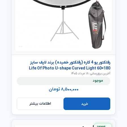
رفلکتور یو 4 کاره (رفلکتور خمیده) برند لایف سایز
180×60 Life Of Photo U-shape Curved Light
آخرین بروزرسانی: ۱۸ مرداد ۱۴۰۵
Reflector
موجود
۸,۵۰۰,۰۰۰ تومان
اطلاعات بیشتر
خرید
موجود