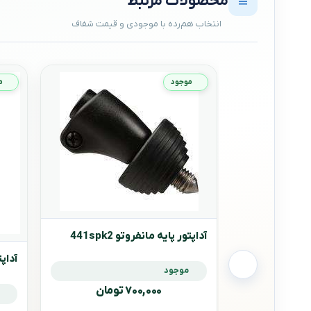
محصولات مرتبط
موجود
م
آداپتور پایه مانفروتو 441spk2
آداپتو
موجود
۷۰۰,۰۰۰ تومان