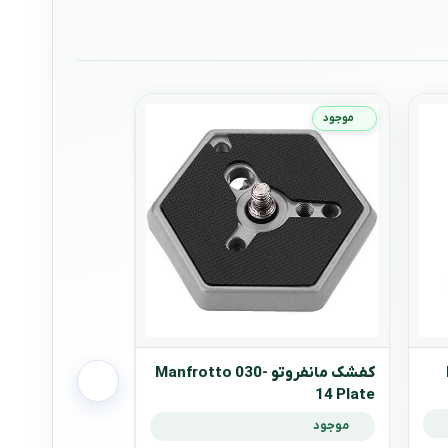
موجود
موجود
کفشک مانفروتو Manfrotto 030-
14 Plate
موجود