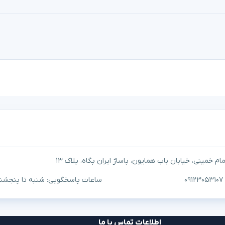
م خمینی، خیابان باب همایون، پاساژ ایران پگاه، پلاک ۱۳
ساعات پاسخگویی: شنبه تا پنجشنبه ۱۰ صبح تا ۷
اطلاعات تماس با ما