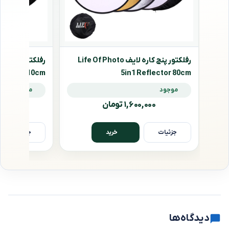
رفلکتور پنج کاره لایف Life Of Photo
flector 110cm
5in1 Reflector 80cm
موجود
موجود
۱,۶۰۰,۰۰۰ تومان
۰,۰۰۰
جزئیات
جزئیات
خرید
دیدگاه‌ها