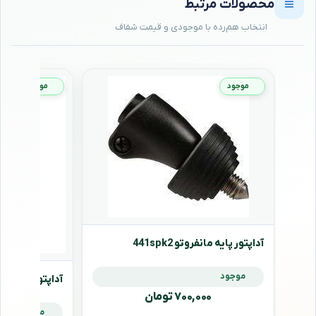
محصولات مرتبط
موجود
موجود
آداپتور پایه مانفروتو 441spk2
موجود
آداپتور پایه مانفروتو
۷۰۰,۰۰۰ تومان
موجود