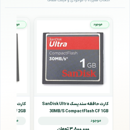
موجود
موجود
کارت حافظه سندیسک SanDisk Ultra
Flash CF 2GB
30MB/S CompactFlash CF 1GB
موجود
موجود
۳,۸۰۰,۰۰۰ تومان
۰۰,۰۰۰