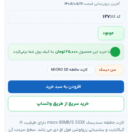
آخرین بروزرسانی قیمت:
۱۴۰۵/۰۵/۱۶
۱۲۷
کد کالا
موجود
با خرید این محصول
۲۵,۰۰۰ تومان
به کیف‌ پول شما برمی‌گردد
سن دیسک
کارت حافظه MICRO SD
افزودن به سبد خرید
خرید سریع از طریق واتساپ
کارت حافظه سندیسک micro 80MB/S 533X دارای ظرفیت ۱۶
گیگابایت و پشتیبانی رزولوشن فول اچ دی می باشد. سطح سرعت آن