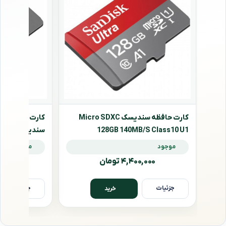
کارت حافظه سندیسک Micro SDXC
128GB 140MB/S Class10 U1
موجود
موجود
استاندارد U1 A1
۴,۴۰۰,۰۰۰ تومان
۰۰,۰۰۰
جزئیات
جزئیات
خرید