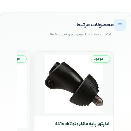
محصولات مرتبط
موجود
موجود
آداپتور پایه مانفروتو 441spk2