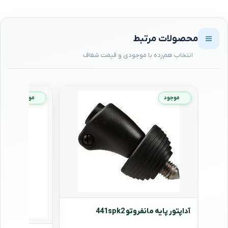
محصولات مرتبط
موجود
موجود
آداپتور پایه مانفروتو 441spk2