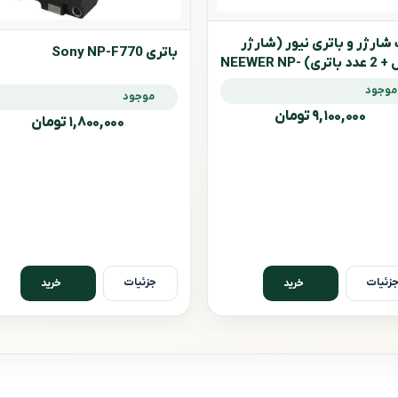
شارژر و باتری نیور (شارژر
باتری Sony NP-F770
دوبل + 2 عدد باتری) NEEWER NP-
FZ
موجود
موجود
۹,۱۰۰,۰۰۰ تومان
۱,۸۰۰,۰۰۰ تومان
زئیات
جزئیات
خرید
خرید