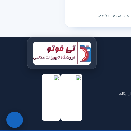
 عصر
ن پگاه،