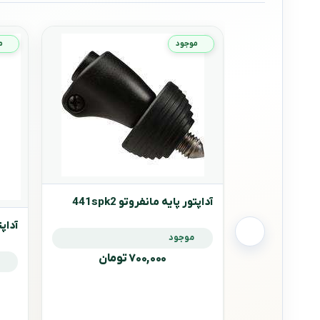
موجود
م
آداپتور پایه مانفروتو 441spk2
آداپتو
موجود
۷۰۰,۰۰۰ تومان