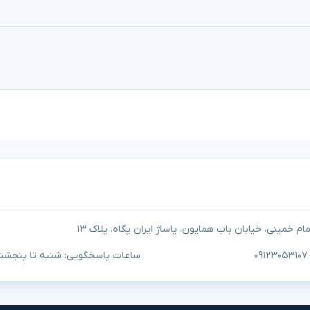
م خمینی، خیابان باب همایون، پاساژ ایران پگاه، پلاک ۱۳
ساعات پاسخگویی: شنبه تا پنجشنبه ۱۰ صبح تا ۷