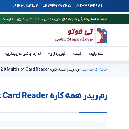
۰۹۱۲۳۰۵۳۱۰۷
۰۲۱۳۳۹۲۷۲۲۵
۰۲۱۳۳۹۴۲۹۸۱
صفحه اصلی
معرفی ما
راهنمای خرید
تماس با ما
وبلاگ
پیگیری سفارشات
سه پایه
کیف
نورپردازی
لوازم جانبی نورپردازی
▾
▾
▾
▾
خانه
کارت ریدر
رم ریدر همه کاره All İn One High Speed USB 2.0 Multislot Card Reader
رم ریدر همه کاره All İn One High Speed USB 2.0 Multislot Card Reader