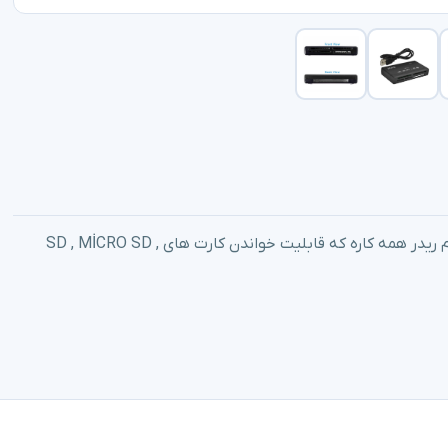
رم ریدر همه کاره مدل All İn One سرعت USB 2.0 ، یه رم ریدر همه کاره که قابلیت خواندن کارت های SD , MİCRO SD ,