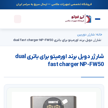
فروشگاه تخصصی تجهیزات عکاسی — ارسال سریع به سراسر ایران
خانه
شارژر دوربین
شارژر دوبل برند اورمیتو برای باتری dual fast charger NP-FW50
شارژر دوبل برند اورمیتو برای باتری dual
fast charger NP-FW50