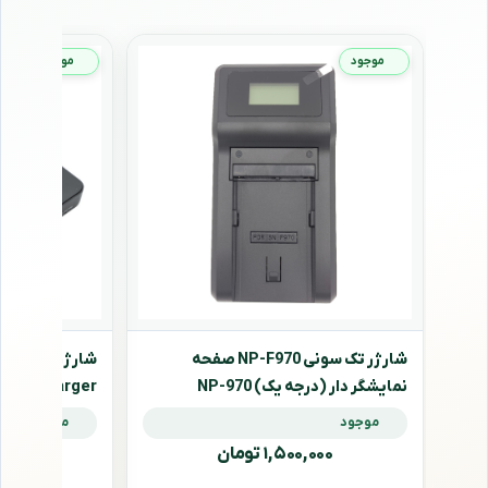
موجود
موجود
شارژر تک سونی NP-F970 صفحه
شارژر و باتری د
نمایشگر دار (درجه یک) NP-970
Dual Charger
and Battery
CHARGER
موجود
موجود
۱,۵۰۰,۰۰۰ تومان
۰,۰۰۰