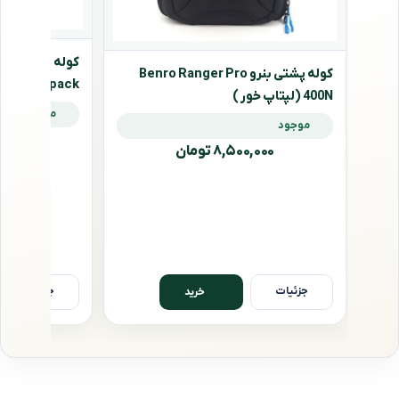
کوله پشتی بنرو Benro Ranger Pro
Backpack
400N (لپتاپ خور )
موجود
موجود
۰۰,۰۰۰
۸,۵۰۰,۰۰۰ تومان
جزئیات
جزئیات
خرید