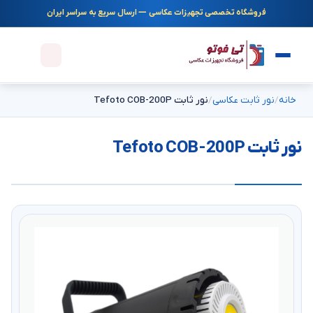
فروشگاه تخصصی تجهیزات عکاسی — ارسال سریع به سراسر ایران
خانه
نور ثابت عکاسی
نور ثابت Tefoto COB-200P
نور ثابت Tefoto COB-200P