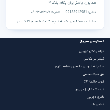
همایون، پاساژ ایران پگاه، پلاک ۱۳
تلفن: 02133942981 — همراه: ۰۹۱۲۳۰۵۳۱۰۷
ساعات پاسخگویی: شنبه تا پنجشنبه ۱۰ صبح تا ۷ عصر
دسترسی سریع
کوله پشتی دوربین
فیلتر لنز عکاسی
سه پایه دوربین عکاسی و فیلمبرداری
نور ثابت عکاسی
کارت حافظه CF
کیف شانه آویز دوربین
باتری دوربین
تماس با ما