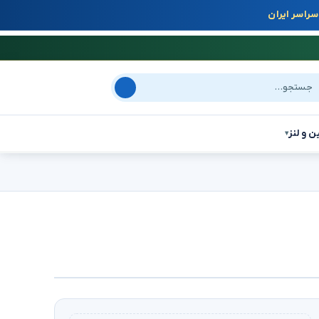
راسر ایران
جو در سایت
ن و لنز
▾