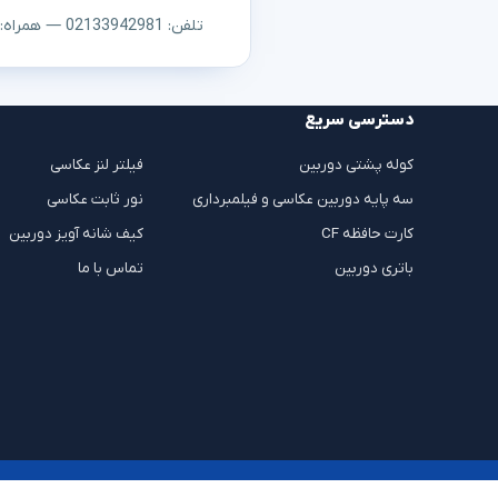
تلفن: 02133942981 — همراه: ۰۹۱۲۳۰۵۳۱۰۷
دسترسی سریع
کوله پشتی دوربین
فیلتر لنز عکاسی
سه پایه دوربین عکاسی و فیلمبرداری
نور ثابت عکاسی
کارت حافظه CF
کیف شانه آویز دوربین
باتری دوربین
تماس با ما
© 2026 تی فوتو شاپ - فروشگاه اینترنتی تجهیزات عکاسی و فیلمبرداری و اکسسوری عکاسی. تمامی حقوق محفوظ است.