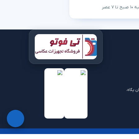
 عصر
ن پگاه،