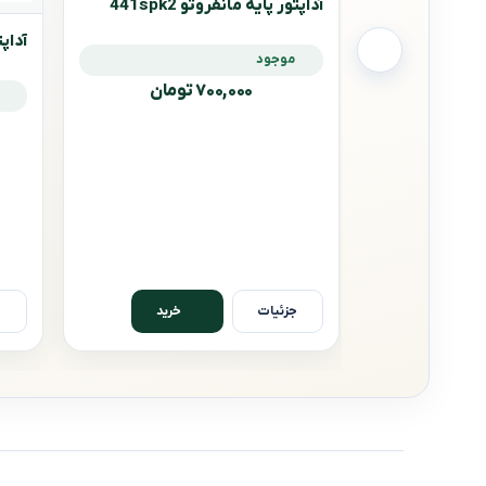
آداپتور پایه مانفروتو 441spk2
آداپتو
موجود
۷۰۰,۰۰۰ تومان
جزئیات
ج
خرید