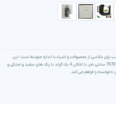
 رنگ (2 کلوین) 70*70، ابزاری مناسب برای عکاسی از محصولات و اشیاء با اندازه متوسط است. این
خیمه، با داشتن نورپردازی دوگانه (سفید و زرد) و ابعاد 7070 سانتی‌ متر، با امکان 4 بک گراند با رنگ های سفید و مشکی و
اخواسته را فراهم می‌ کند.