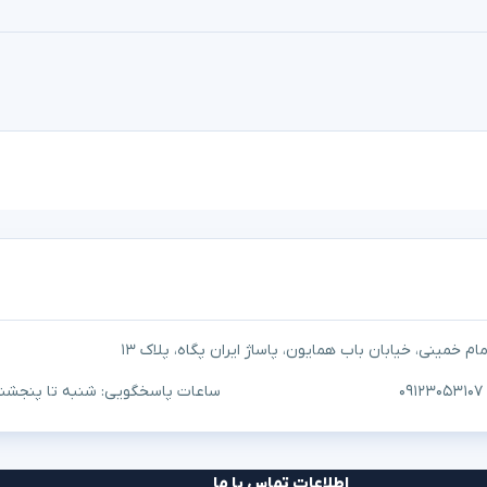
م خمینی، خیابان باب همایون، پاساژ ایران پگاه، پلاک ۱۳
ساعات پاسخگویی: شنبه تا پنجشنبه ۱۰ صبح تا ۷
اطلاعات تماس با ما