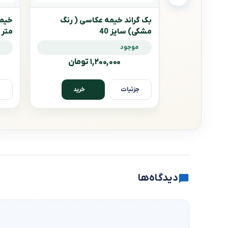
بک گراند خیمه عکاسی ( رنگ
مشکی) سایز 40
T60
موجود
۱,۲۰۰,۰۰۰ تومان
جزئیات
ج
خرید
دیدگاه‌ها