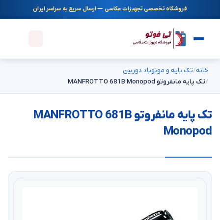
فروشگاه تخصصی تجهیزات عکاسی — ارسال سریع به سراسر ایران
خانه
تک پایه و مونوپاد دوربین
تک پایه مانفروتو MANFROTTO 681B Monopod
تک پایه مانفروتو MANFROTTO 681B
Monopod