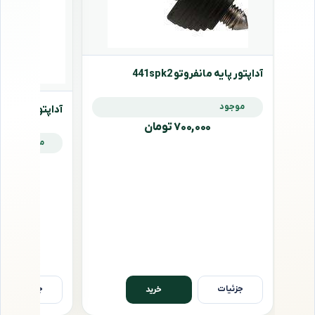
آداپتور پایه مانفروتو 441spk2
موجود
آداپتور پایه مانفروتو
۷۰۰,۰۰۰ تومان
موجود
,۰۰۰
جزئیات
جزئیات
خرید