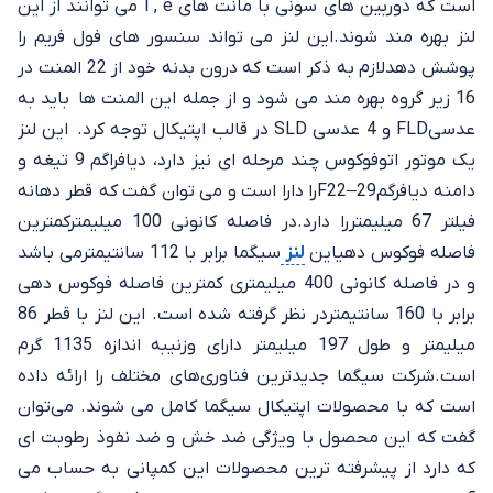
است که دوربین های سونی با مانت های l , e می توانند از این
لنز بهره مند شوند.این لنز می تواند سنسور های فول فریم را
پوشش دهدلازم به ذکر است که درون بدنه خود از 22 المنت در
16 زیر گروه بهره مند می شود و از جمله این المنت ها باید به
عدسیFLD و 4 عدسی SLD در قالب اپتیکال توجه کرد. این لنز
یک موتور اتوفوکوس چند مرحله ای نیز دارد، دیافراگم 9 تیغه و
دامنه دیافرگمF22–29را دارا است و می توان گفت که قطر دهانه
فیلتر 67 میلیمتررا دارد.در فاصله کانونی 100 میلیمترکمترین
فاصله فوکوس دهیاین
لنز
سیگما برابر با 112 سانتیمترمی باشد
و در فاصله کانونی 400 میلیمتری کمترین فاصله فوکوس دهی
برابر با 160 سانتیمتردر نظر گرفته شده است. این لنز با قطر 86
میلیمتر و طول 197 میلیمتر دارای وزنیبه اندازه 1135 گرم
است.شرکت سیگما جدیدترین فناوری‌های مختلف را ارائه داده
است که با محصولات اپتیکال سیگما کامل می شوند. می‌توان
گفت که این محصول با ویژگی ضد خش و ضد نفوذ رطوبت ای
که دارد از پیشرفته ترین محصولات این کمپانی به حساب می