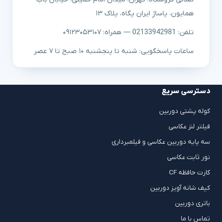
همایون، پاساژ ایران پگاه، پلاک ۱۳
تلفن: 02133942981 — همراه: ۰۹۱۲۳۰۵۳۱۰۷
ساعات پاسخگویی: شنبه تا پنجشنبه ۱۰ صبح تا ۷ عصر
دسترسی سریع
کوله پشتی دوربین
فیلتر لنز عکاسی
سه پایه دوربین عکاسی و فیلمبرداری
نور ثابت عکاسی
کارت حافظه CF
کیف شانه آویز دوربین
باتری دوربین
تماس با ما