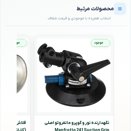
محصولات مرتبط
موجود
موجود
نگهدارنده نور و گوپرو مانفروتو اصلی
Manfrotto 241 Suction Grip
(گارانتی اصلی 