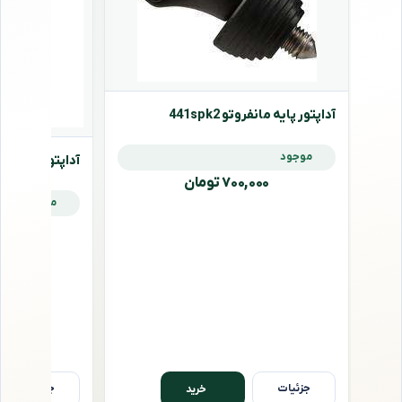
آداپتور پایه مانفروتو 441spk2
موجود
آداپتور پایه مانفروتو
۷۰۰,۰۰۰ تومان
موجود
,۰۰۰
جزئیات
جزئیات
خرید