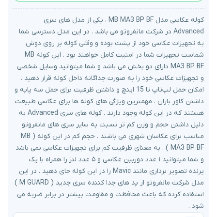
کوله عکاسی مدل MB MA3 BP BF ، یکی از مدل های سری
Advanced در شرکت مانفروتو می باشد . در این مدل دسترسی شما
به تجهیزات عکاسی خود از پشت بوده و وقتی کوله بر روی دوش
شماست تجهیزات شما در امنیت کامل خواهند بود . این کوله MB
MA3 BP BF دارای دو بخش می باشد و شما میتوانید وسایل شخصی
و تجهیزات عکاسی خود را به صورت جداگانه داخل کوله قرار دهید .
امکان حمل لپ‌تاپ تا 15 اینچ و داشتن ظرفیت برای حمل سه پایه و
داشتن کاور باران ، مهمترین ویژگی های کوله ها برای عکاسی طبیعت
هستند که در این کوله وجود دارند . کوله های سری Advanced به
دلیل داشتن حجم و وزن کم تر نسبت به سایر سری های مانفروتو
مناسب برای عکاسان شهری می باشند . حجم کم در این کوله ( MB
MA3 BP BF ) ، به معنای ظرفیت کم برای تجهیزات عکاسی نمی باشد
و شما میتوانید ۱ عدد دوربین عکاسی و ۵ عدد لنز را همراه با یک
پرنده تصویر برداری مانند Mavic را در این کوله جای دهید . در این
مدل شرکت مانفروتو از پد های جدا کننده سری جدید ( M GUARD )
استفاده کرده که باعث محافظت و مقاومت بیشتر در برابر ضربه می
شود .