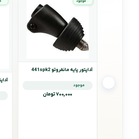
موجود
م
آداپتور پایه مانفروتو 441spk2
آداپتو
موجود
۷۰۰,۰۰۰ تومان