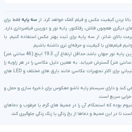
 بالا بردن کیفیت عکس و فیلم کمک خواهد کرد. از
سه پایه
فقط برای
ی دیگری همچون فلاش، رفلکتور، پایه نور و دوربین فیلمبرداری دارد.
رعت بالای شاتر، از سه پایه برای ثبت بهتر عکس استفاده کنیم. با
انیم فیلم‌های با کیفیت و حرفه‌ای تری داشته باشیم.
سه پایه نورپردازی ایلکین 180ممکن است همه کاره ترین پایه نور جهان باشد.حداقل ارتفاع آن 19.3 اینچ (46 سانتی متر)
ست اما به طور کامل تا ارتفاع نزدیک به 6 فوت (180 سانتی متر) گسترش مییابد. به همین دلیل عکاسی را در هر زاویه را
ممکن می سازد.این سه پایه به عنوان یک سیستم پشتیبانی برای اکثر تجهیزات عکاسی مانند بارق های مختلف و LED های
 (4 کیلوگرم) را پشتیبانی می کند و دارای سیستم پایه تاشو معکوس برای ذخیره سازی و حمل و
 خرابی سریع است.
نیوم بوده که استحکام آن را در محیط های گرم یا مرطوب و دماهای
ت تا در این محیط و دماها از یخ زدگی یا زنگ زدگی جلوگیری کند.