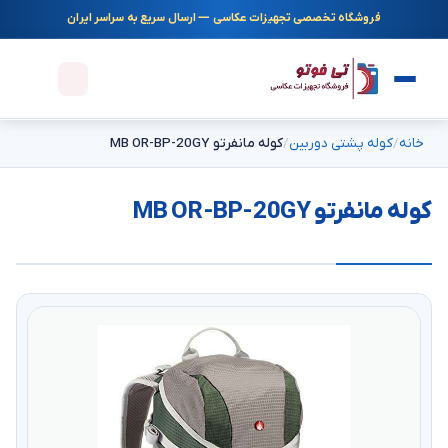
فروشگاه تخصصی تجهیزات عکاسی — ارسال سریع به سراسر ایران
خانه
کوله پشتی دوربین
کوله مانفرتو MB OR-BP-20GY
کوله مانفرتو MB OR-BP-20GY