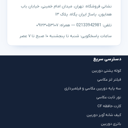
نشانی فروشگاه: تهران، میدان امام خمینی، خیابان باب
همایون، پاساژ ایران پگاه، پلاک ۱۳
تلفن: 02133942981 — همراه: ۰۹۱۲۳۰۵۳۱۰۷
ساعات پاسخگویی: شنبه تا پنجشنبه ۱۰ صبح تا ۷ عصر
دسترسی سریع
کوله پشتی دوربین
فیلتر لنز عکاسی
سه پایه دوربین عکاسی و فیلمبرداری
نور ثابت عکاسی
کارت حافظه CF
کیف شانه آویز دوربین
باتری دوربین