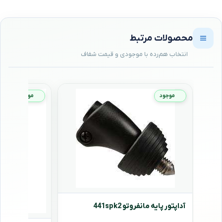
محصولات مرتبط
موجود
موجود
آداپتور پایه مانفروتو 441spk2