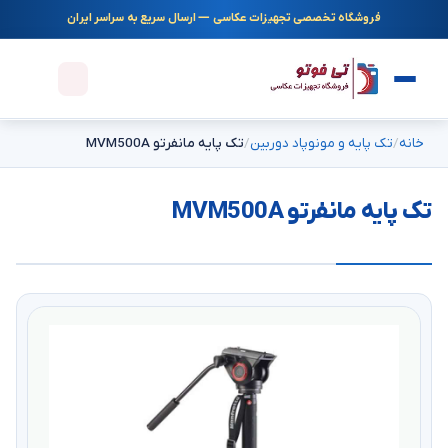
فروشگاه تخصصی تجهیزات عکاسی — ارسال سریع به سراسر ایران
خانه
تک پایه و مونوپاد دوربین
تک پایه مانفرتو MVM500A
تک پایه مانفرتو MVM500A