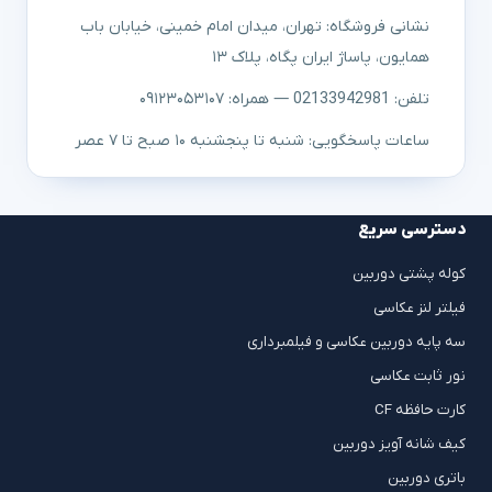
نشانی فروشگاه: تهران، میدان امام خمینی، خیابان باب
همایون، پاساژ ایران پگاه، پلاک ۱۳
تلفن: 02133942981 — همراه: ۰۹۱۲۳۰۵۳۱۰۷
ساعات پاسخگویی: شنبه تا پنجشنبه ۱۰ صبح تا ۷ عصر
دسترسی سریع
کوله پشتی دوربین
فیلتر لنز عکاسی
سه پایه دوربین عکاسی و فیلمبرداری
نور ثابت عکاسی
کارت حافظه CF
کیف شانه آویز دوربین
باتری دوربین