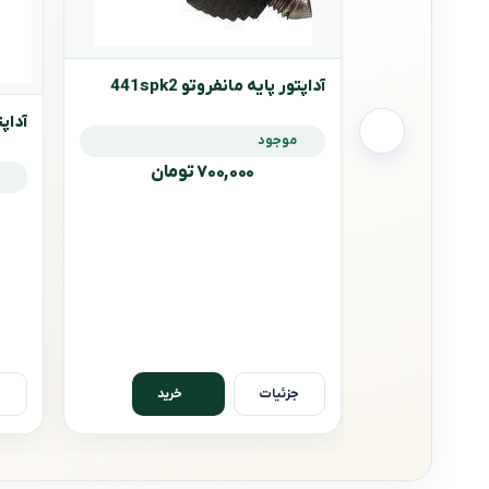
آداپتور پایه مانفروتو 441spk2
آداپتو
موجود
۷۰۰,۰۰۰ تومان
جزئیات
ج
خرید