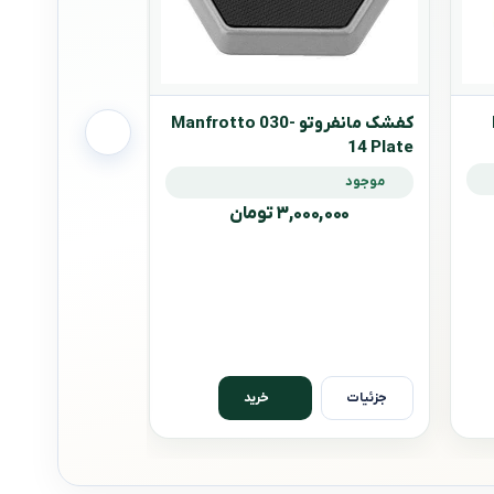
کفشک مانفروتو Manfrotto 030-
14 Plate
موجود
۳,۰۰۰,۰۰۰ تومان
سه پایه نور ایلکین 60LS
موجود
۲,۸۰۰,۰۰۰ 
جزئیات
جزئیات
خرید