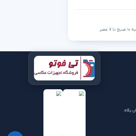
 عصر
ن پگاه،