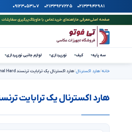
۰۹۱۲۳۰۵۳۱۰۷
۰۲۱۳۳۹۲۷۲۲۵
۰۲۱۳۳۹۴۲۹۸۱
صفحه اصلی
معرفی ما
راهنمای خرید
تماس با ما
وبلاگ
پیگیری سفارشات
سه پایه
کیف
نورپردازی
لوازم جانبی نورپردازی
▾
▾
▾
▾
خانه
هارد اکسترنال
هارد اکسترنال یک ترابایت ترنسند StoreJet 25M3 1TB External Hard
هارد اکسترنال یک ترابایت ترنسند eJet 25M3 1TB External Hard